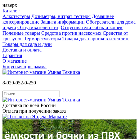
наверх
Каталог
Алкотестеры
Дозиметры, нитрат-тестеры
Домашнее
консервирование
Защита информации
Обогреватели для дома
и дачи
Отпугиватели птиц
Отпугиватели собак и кошек
Полезные товары
Средства против насекомых
Cредства от
грызунов
Терморегуляторы
Товары для парников и теплиц
Товары для сада и дачи
Доставка и оплата
Гарантия
О магазине
Бонусная программа
8-929-052-0-250
Доставка по всей России
Оплата при получении заказа