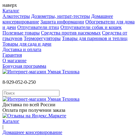
наверх
Каталог
Алкотестеры
Дозиметры, нитрат-тестеры
Домашнее
консервирование
Защита информации
Обогреватели для дома
и дачи
Отпугиватели птиц
Отпугиватели собак и кошек
Полезные товары
Средства против насекомых
Cредства от
грызунов
Терморегуляторы
Товары для парников и теплиц
Товары для сада и дачи
Доставка и оплата
Гарантия
О магазине
Бонусная программа
8-929-052-0-250
Доставка по всей России
Оплата при получении заказа
Каталог
|
Домашнее консервирование