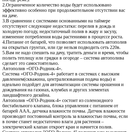
2.Ограниченное количество воды будет использовано
эффективно особенно при продолжительном отсутствии вас
на даче.
3.В сравнении с системами основанными на таймере
отсутствуют следующие недостатки: перелив в дождь и
холодную погоду, недостаточный полив в жару и засуху,
изменение потребления воды растениями в процессе роста.
4.Питание от батарей, что позволяет использовать автополив
на открытых грунтах, или где нельзя подводить сеть 220в.
5.Вам не надо спешить на дачу, тратить деньги и время, чтобы
полить теплицу или грядки в огороде – система автополива
сделает это самостоятельно.
Автополив «ОГО-Родник-4».
Система «ОГО-Родник-4» работает в системах с высоким
давлением(скважина, централизованная подача воды) и
идеально подойдет для автоматизации системы орошения и
дождевания на газонах, клумбах и других элементах
ландшафтного дизайна.
Автополив «ОГО-Родник-4» состоит из соленоидного
бистабильного клапана, блока управления с питанием от
батарей ААА, датчика влажности почвы. Датчик влажности
производит постоянный контроль за влажностью почвы, если
в почве станет недостаточно влаги для растения –
электрический клапан откроет кран и начнется полив.