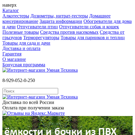
наверх
Каталог
Алкотестеры
Дозиметры, нитрат-тестеры
Домашнее
консервирование
Защита информации
Обогреватели для дома
и дачи
Отпугиватели птиц
Отпугиватели собак и кошек
Полезные товары
Средства против насекомых
Cредства от
грызунов
Терморегуляторы
Товары для парников и теплиц
Товары для сада и дачи
Доставка и оплата
Гарантия
О магазине
Бонусная программа
8-929-052-0-250
Доставка по всей России
Оплата при получении заказа