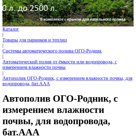
Каталог
|
Товары для парников и теплиц
|
Системы автоматического полива ОГО-Родник
|
Автоматический полив от ёмкости или водопровода, с
измерением влажности почвы
|
Автополив ОГО-Родник, с измерением влажности почвы, для
водопровода, бат.ААА
Автополив ОГО-Родник, с
измерением влажности
почвы, для водопровода,
бат.ААА