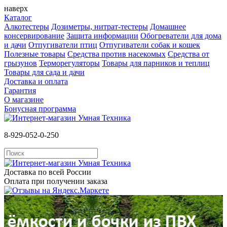
наверх
Каталог
Алкотестеры
Дозиметры, нитрат-тестеры
Домашнее
консервирование
Защита информации
Обогреватели для дома
и дачи
Отпугиватели птиц
Отпугиватели собак и кошек
Полезные товары
Средства против насекомых
Cредства от
грызунов
Терморегуляторы
Товары для парников и теплиц
Товары для сада и дачи
Доставка и оплата
Гарантия
О магазине
Бонусная программа
8-929-052-0-250
Доставка по всей России
Оплата при получении заказа