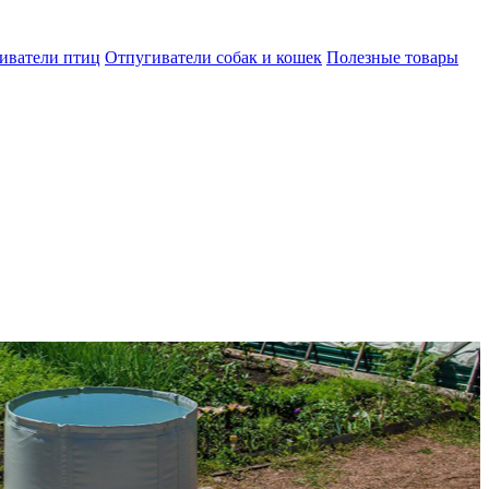
иватели птиц
Отпугиватели собак и кошек
Полезные товары