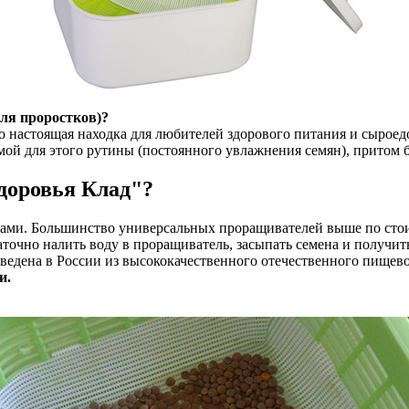
ля проростков)?
 настоящая находка для любителей здорового питания и сыроед
имой для этого рутины (постоянного увлажнения семян), притом 
доровья Клад"?
ми. Большинство универсальных проращивателей выше по стоим
точно налить воду в проращиватель, засыпать семена и получит
зведена в России из высококачественного отечественного пищево
и.