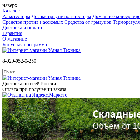
наверх
Каталог
Алкотестеры
Дозиметры, нитрат-тестеры
Домашнее консервир
Средства против насекомых
Cредства от грызунов
Терморегул
Доставка и оплата
Гарантия
О магазине
Бонусная программа
8-929-052-0-250
Доставка по всей России
Оплата при получении заказа