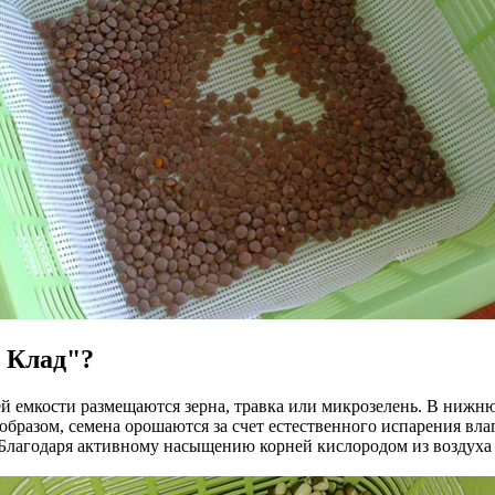
 Клад"?
ей емкости размещаются зерна, травка или микрозелень. В нижн
образом, семена орошаются за счет естественного испарения вла
. Благодаря активному насыщению корней кислородом из воздух