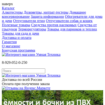
наверх
Каталог
Алкотестеры
Дозиметры, нитрат-тестеры
Домашнее
консервирование
Защита информации
Обогреватели для дома
и дачи
Отпугиватели птиц
Отпугиватели собак и кошек
Полезные товары
Средства против насекомых
Cредства от
грызунов
Терморегуляторы
Товары для парников и теплиц
Товары для сада и дачи
Доставка и оплата
Гарантия
О магазине
Бонусная программа
8-929-052-0-250
Доставка по всей России
Оплата при получении заказа