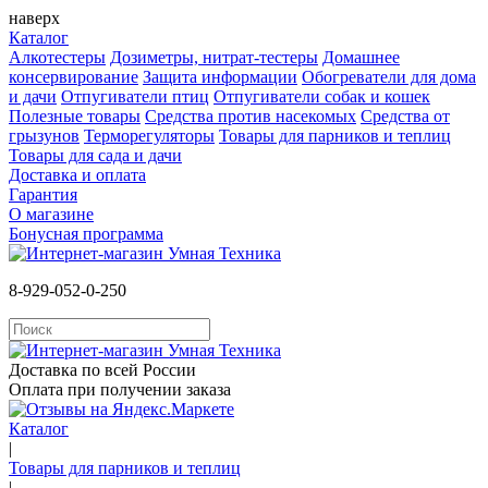
наверх
Каталог
Алкотестеры
Дозиметры, нитрат-тестеры
Домашнее
консервирование
Защита информации
Обогреватели для дома
и дачи
Отпугиватели птиц
Отпугиватели собак и кошек
Полезные товары
Средства против насекомых
Cредства от
грызунов
Терморегуляторы
Товары для парников и теплиц
Товары для сада и дачи
Доставка и оплата
Гарантия
О магазине
Бонусная программа
8-929-052-0-250
Доставка по всей России
Оплата при получении заказа
Каталог
|
Товары для парников и теплиц
|