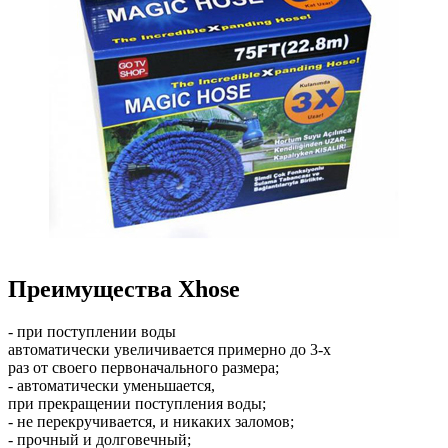
Преимущества Xhose
- при
поступлении
воды
ав
томатически
ув
еличи
в
ается
примерно
до
3-х
раз
от
св
оего
перв
оначального
размера
;
- ав
томатически
уменьшается
,
при
прекращении
поступления
воды;
-
не
перекручи
в
ается
, и
никаких
заломо
в;
-
прочный
и
долго
в
ечный
;