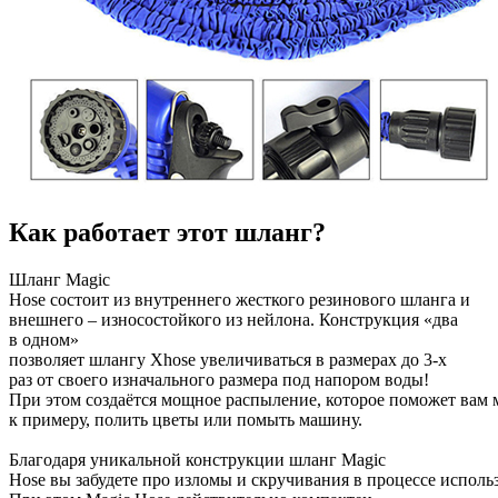
Как работает этот шланг?
Шланг
Magic
Hose состоит
из
в
нутреннего
жесткого
резино
вого
шланга
и
в
нешнего
–
износостойкого
из
нейлона
.
Конструкция
«два
в
одном
»
позв
оляет
шлангу
Xhose
ув
еличи
в
аться
в
размерах
до
3-х
раз
от
св
оего
изначального
размера
под
напором
воды!
При
этом
создаётся
мощное
распыление
,
которое
поможет
в
ам
к
примеру
,
полить
цветы или
помыть
машину
.
Благодаря
уникальной
конструкции
шланг
Magic
Hose вы
забудете
про
изломы
и
скручи
в
ания
в
процессе
исполь