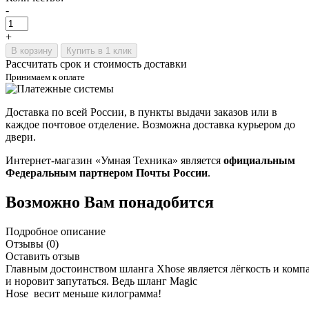
-
+
В корзину
Купить в 1 клик
Рассчитать срок и стоимость доставки
Принимаем к оплате
Доставка по всей России, в пункты выдачи заказов или в
каждое почтовое отделение. Возможна доставка курьером до
двери.
Интернет-магазин «Умная Техника» является
официальным
Федеральным партнером Почты России
.
Возможно Вам понадобится
Подробное описание
Отзывы (0)
Оставить отзыв
Главным
достоинст
в
ом
шланга
Xhose
яв
ляется
лёгкость
и
комп
и
норо
в
ит
запутаться
. Ведь
шланг
Magic
Hose в
есит
меньше
килограмма
!