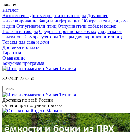
наверх
Каталог
Алкотестеры
Дозиметры, нитрат-тестеры
Домашнее
консервирование
Защита информации
Обогреватели для дома
и дачи
Отпугиватели птиц
Отпугиватели собак и кошек
Полезные товары
Средства против насекомых
Cредства от
грызунов
Терморегуляторы
Товары для парников и теплиц
Товары для сада и дачи
Доставка и оплата
Гарантия
О магазине
Бонусная программа
8-929-052-0-250
Доставка по всей России
Оплата при получении заказа