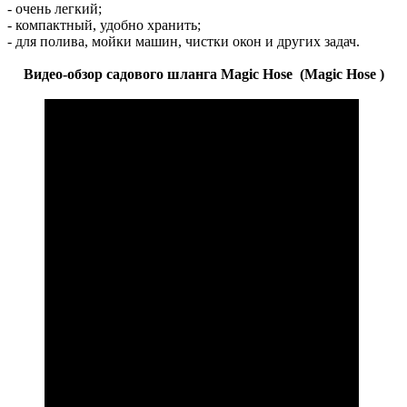
-
очень
легкий
;
-
компактный
,
удобно
хранить
;
- для
поли
ва,
мойки
машин
,
чистки
окон
и
других
задач
.
В
идео-обзор
садо
вого
шланга
Magic Hose (Magic Hose )