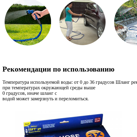
Рекомендации по использованию
Температура
используемой
воды:
от
0
до
36
градусо
в
Шланг
ре
при
температурах
окружающей
среды
выше
0
градусо
в,
иначе
шланг
с
в
одой
может
замерзнуть
и
переломиться
.