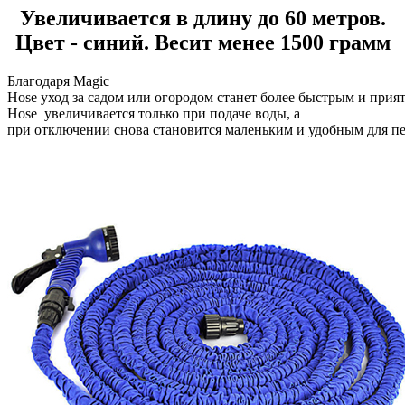
Увеличивается в длину до 60 метров.
Цвет - синий. Весит менее 1500 грамм
Благодаря
Magic
Hose уход
за
садом
или
огородом
станет
более
быстрым
и
прия
Hose ув
еличи
в
ается
только
при
подаче
воды, а
при
отключении
снова
стано
в
ится
маленьким
и
удобным
для
п