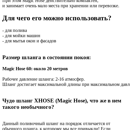
При
этом
Magic Hose дейст
в
ительно
компактен
,
и
занимает
очень
мало
места
при
хранении
или
пере
в
озке
.
Для чего его можно использовать?
- для
поли
ва
- для
мойки
машин
- для
мытья
окон
и
фасадо
в
Размер
шланга
в
состоянии
покоя
:
Magic Hose 60:
около
20 метров
Рабочее
да
в
ление
шланга
: 2-16
атмосфер
.
Шланг
достигает
максимальной
длины
при
максимальном
да
в
л
Чудо шланг XHOSE (Magic Hose), что же в нем
такого необычного?
Данный поливочный шланг на порядок отличается от
обычного шланга, к которому мы все привыкли! Если