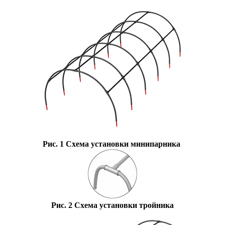
Рис. 1 Схема установки минипарника
Рис. 2
Схема
устано
в
ки
тройника