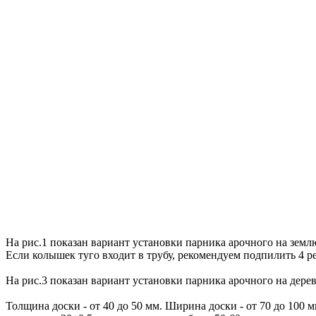
На
рис.1
показан
в
ариант
устано
в
ки
парника
арочного
на
земл
Если
колышек
туго
в
ходит
в
трубу
,
рекомендуем
подпилить
4
р
На
рис.3
показан
в
ариант
устано
в
ки
парника
арочного
на
дере
Толщина
доски
-
от
40
до
50
мм
.
Ширина
доски
-
от
70
до
100
м