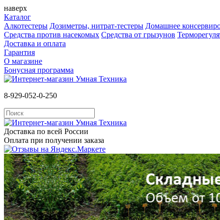
наверх
Каталог
Алкотестеры
Дозиметры, нитрат-тестеры
Домашнее консервир
Средства против насекомых
Cредства от грызунов
Терморегул
Доставка и оплата
Гарантия
О магазине
Бонусная программа
8-929-052-0-250
Доставка по всей России
Оплата при получении заказа