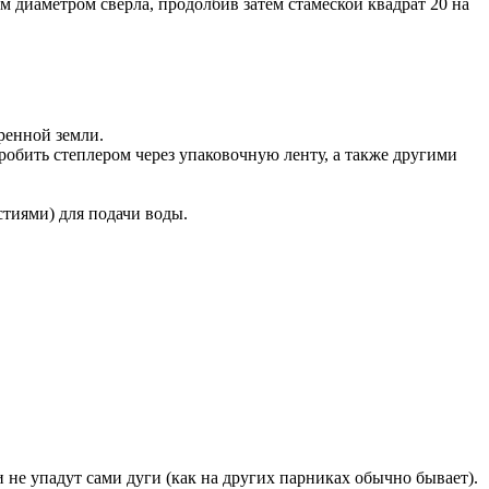
им
диаметром
св
ерла
,
продолби
в
затем
стамеской
кв
адрат
20
на
ренной
земли
.
робить
степлером
через
упако
в
очную
ленту
, а
также
другими
стиями) для подачи воды.
и не упадут сами дуги (как на других парниках обычно бывает).