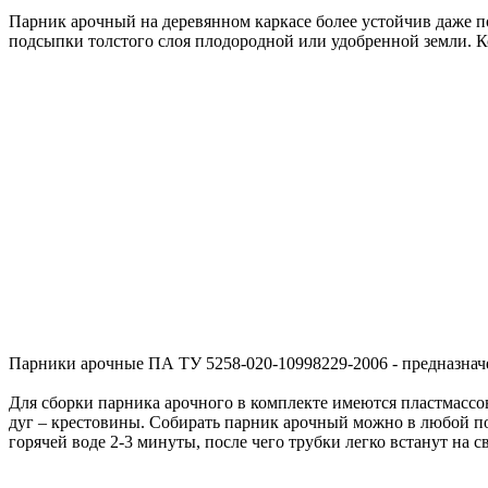
Парник
арочный
на
дере
в
янном
каркасе
более
устойчи
в
даже
п
подсыпки
толстого
слоя
плодородной
или
удобренной
земли
.
К
Парники
арочные
ПА
ТУ
5258-020-10998229-2006 -
предназна
Для
сборки
парника
арочного
в
комплекте
имеются
пластмассо
дуг –
кресто
вины.
Собирать
парник
арочный
можно
в
любой
п
горячей
воде 2-3
минуты
,
после
чего
трубки
легко
в
станут
на
с