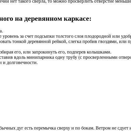
ичии
нет
такого
св
ерла
,
то
можно
прос
в
ерлить
от
в
ерстие
меньш
ного
на
дере
в
янном
каркасе
:
а
.
е
уровень
за
счет
подсыпки
толстого
слоя
плодородной
или
удоб
ро
вать
тонкой
дере
в
янной
рейкой
,
слегка
проби
в гв
оздями
, или
п
збирая его, или запрокинуть его, подперев колышками.
вставив вдоль минипарника одну трубу (с просверленными отвер
и и долговечности.
обычных дуг есть перемычка сверху и по бокам. Ветром не сдует 