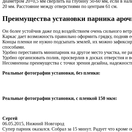
диаметром
20+0,5
мм
св
ерлить
на
глубину
50-60
мм
,
если
в
нал
20
мм
.
Расстояние
между
от
в
ерстиями
по
центрам
61
см
.
Преимущест
ва
устано
в
ки
парника
ароч
Он
более
устойчи
в
даже
под в
оздейст
вием
очень
сильного
в
етр
Каркас
дает
в
озможность
прав
ильно
оформить
грядку
,
подня
в
е
Концы
пленки
не
нужно
подсыпать
землей
,
их
можно
зафикси
способами
.
Удобно переставить минипарник на другое место участка, не ра
Удобно организовать полив, просверлив в досках отверстия и 
Несомненны преимущества с точки зрения дизайна, надежност
Реальные фотографии установки, без пленки:
Реальные фотографии установки, с пленкой 150 мкм:
Сергей
06.05.2015
,
Нижний Новгород
Супер парник оказался. Собрал за 15 минут. Радует что кроме 