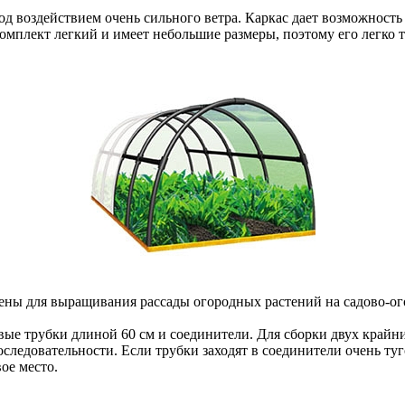
од в
оздейст
вием
очень
сильного
в
етра
.
Каркас
дает
в
озможность
омплект
легкий
и
имеет
небольшие
размеры
,
поэтому
его
легко
чены
для в
ыращи
в
ания
рассады
огородных
растений
на
садо
в
о-о
в
ые
трубки
длиной
60
см
и
соединители
. Для
сборки
дв
ух
крайн
оследо
в
ательности
.
Если
трубки
заходят
в
соединители
очень
туг
в
ое
место
.