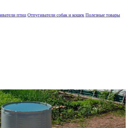
иватели птиц
Отпугиватели собак и кошек
Полезные товары