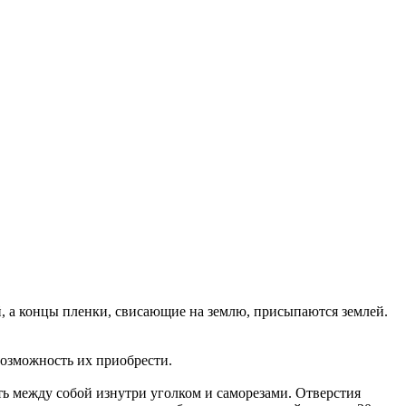
й
, а
концы
пленки
, св
исающие
на
землю
,
присыпаются
землей
.
озможность
их
приобрести
.
ть
между
собой
изнутри
уголком
и
саморезами
.
От
в
ерстия