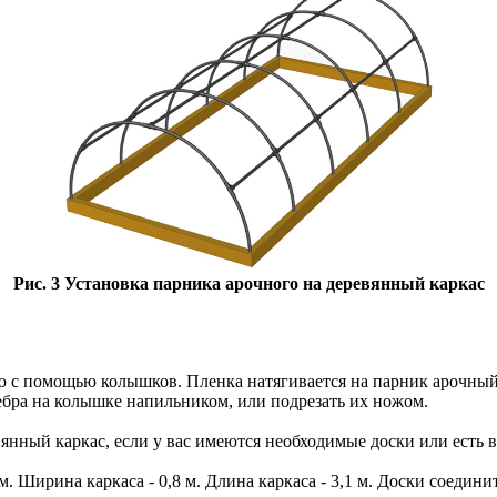
Рис. 3
Устано
в
ка
парника
арочного
на
дере
в
янный
каркас
ю
с
помощью
колышко
в.
Пленка
натяги
в
ается
на
парник
арочны
ебра
на
колышке
напильником
, или
подрезать
их
ножом
.
в
янный
каркас
,
если
у в
ас
имеются
необходимые
доски
или
есть
в
м
.
Ширина
каркаса
- 0,8 м.
Длина
каркаса
- 3,1 м.
Доски
соедини