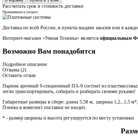
В корзину
Купить в 1 клик
Рассчитать срок и стоимость доставки
Принимаем к оплате
Доставка по всей России, в пункты выдачи заказов или в кажд
Интернет-магазин «Умная Техника» является
официальным Фе
Возможно Вам понадобится
Подробное описание
Отзывы (2)
Оставить отзыв
Парник
арочный
9-секционный
ПА-9
состоит
из
пластмассо
в
ы
легко
транспортиро
вать,
собирать
и
разбирать
св
оими
руками
!
Габаритные размеры в сборе: длина 5,58 м, ширина 1,2...1,5 м*, 
Пленка в комплект поставки не входит.
* - размер ширины и высота регулируется по месту установки
Разм