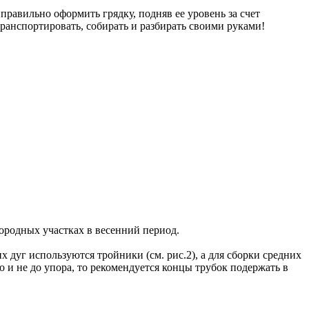
прав
ильно
оформить
грядку
,
подня
в
ее
уровень
за
счет
транспортиро
вать,
собирать
и
разбирать
св
оими
руками
!
городных
участках
в в
есенний
период
.
их
дуг
используются
тройники
(
см
. рис.2), а для
сборки
средних
о
и
не
до
упора
,
то
рекомендуется
концы
трубок
подержать
в