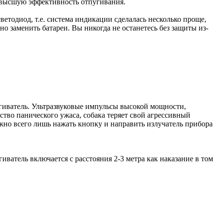
ивысшую эффективность отпугивания.
етодиод, т.е. система индикации сделалась несколько проще,
о заменить батареи. Вы никогда не останетесь без защиты из-
угиватель. Ультразвуковые импульсы высокой мощности,
тво панического ужаса, собака теряет свой агрессивный
ужно всего лишь нажать кнопку и направить излучатель прибора
иватель включается с расстояния 2-3 метра как наказание в том