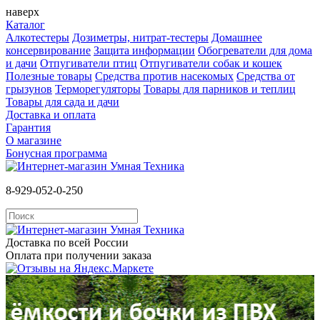
наверх
Каталог
Алкотестеры
Дозиметры, нитрат-тестеры
Домашнее
консервирование
Защита информации
Обогреватели для дома
и дачи
Отпугиватели птиц
Отпугиватели собак и кошек
Полезные товары
Средства против насекомых
Cредства от
грызунов
Терморегуляторы
Товары для парников и теплиц
Товары для сада и дачи
Доставка и оплата
Гарантия
О магазине
Бонусная программа
8-929-052-0-250
Доставка по всей России
Оплата при получении заказа