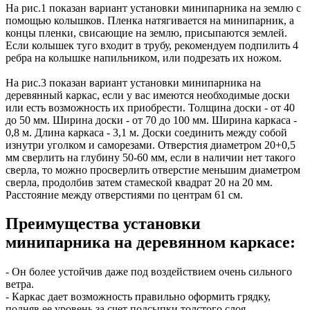
На рис.1 показан вариант установки минипарника на землю с
помощью колышков. Пленка натягивается на минипарник, а
концы пленки, свисающие на землю, присыпаются землей.
Если колышек туго входит в трубу, рекомендуем подпилить 4
ребра на колышке напильником, или подрезать их ножом.
На рис.3 показан вариант установки минипарника на
деревянный каркас, если у вас имеются необходимые доски
или есть возможность их приобрести. Толщина доски - от 40
до 50 мм. Ширина доски - от 70 до 100 мм. Ширина каркаса -
0,8 м. Длина каркаса - 3,1 м. Доски соединить между собой
изнутри уголком и саморезами. Отверстия диаметром 20+0,5
мм сверлить на глубину 50-60 мм, если в наличии нет такого
сверла, то можно просверлить отверстие меньшим диаметром
сверла, продолбив затем стамеской квадрат 20 на 20 мм.
Расстояние между отверстиями по центрам 61 см.
Преимущества установки
минипарника на деревянном каркасе:
- Он более устойчив даже под воздействием очень сильного
ветра.
- Каркас дает возможность правильно оформить грядку,
подняв ее уровень за счет подсыпки толстого слоя