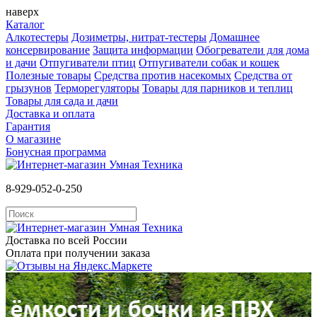
наверх
Каталог
Алкотестеры
Дозиметры, нитрат-тестеры
Домашнее
консервирование
Защита информации
Обогреватели для дома
и дачи
Отпугиватели птиц
Отпугиватели собак и кошек
Полезные товары
Средства против насекомых
Cредства от
грызунов
Терморегуляторы
Товары для парников и теплиц
Товары для сада и дачи
Доставка и оплата
Гарантия
О магазине
Бонусная программа
8-929-052-0-250
Доставка по всей России
Оплата при получении заказа