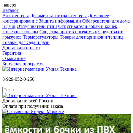
наверх
Каталог
Алкотестеры
Дозиметры, нитрат-тестеры
Домашнее
консервирование
Защита информации
Обогреватели для дома
и дачи
Отпугиватели птиц
Отпугиватели собак и кошек
Полезные товары
Средства против насекомых
Cредства от
грызунов
Терморегуляторы
Товары для парников и теплиц
Товары для сада и дачи
Доставка и оплата
Гарантия
О магазине
Бонусная программа
8-929-052-0-250
Доставка по всей России
Оплата при получении заказа