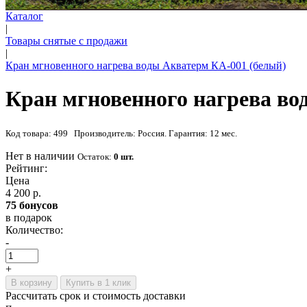
Каталог
|
Товары снятые с продажи
|
Кран мгновенного нагрева воды Акватерм КА-001 (белый)
Кран мгновенного нагрева во
Код товара: 499 Производитель: Россия. Гарантия: 12 мес.
Нет в наличии
Остаток:
0 шт.
Рейтинг:
Цена
4 200 р.
75 бонусов
в подарок
Количество:
-
+
В корзину
Купить в 1 клик
Рассчитать срок и стоимость доставки