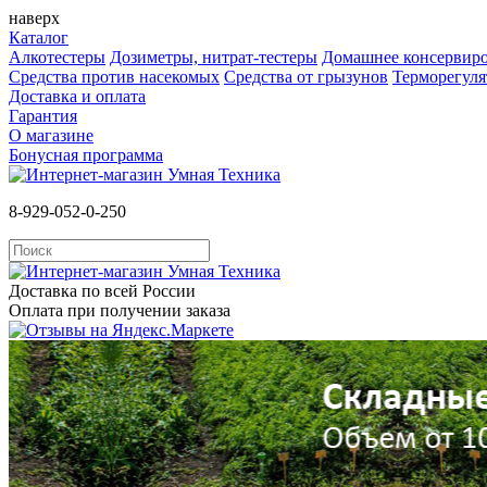
наверх
Каталог
Алкотестеры
Дозиметры, нитрат-тестеры
Домашнее консервир
Средства против насекомых
Cредства от грызунов
Терморегул
Доставка и оплата
Гарантия
О магазине
Бонусная программа
8-929-052-0-250
Доставка по всей России
Оплата при получении заказа