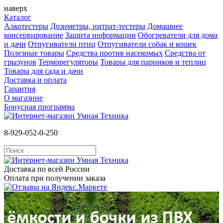
наверх
Каталог
Алкотестеры
Дозиметры, нитрат-тестеры
Домашнее
консервирование
Защита информации
Обогреватели для дома
и дачи
Отпугиватели птиц
Отпугиватели собак и кошек
Полезные товары
Средства против насекомых
Cредства от
грызунов
Терморегуляторы
Товары для парников и теплиц
Товары для сада и дачи
Доставка и оплата
Гарантия
О магазине
Бонусная программа
8-929-052-0-250
Доставка по всей России
Оплата при получении заказа