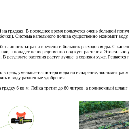
 на грядках. В последнее время пользуется очень большой попу
 (бочки). Система капельного полива существенно экономит воду
ез лишних затрат и времени и больших расходов воды. С капель
опало, а попадет непосредственно под куст растения. Это сильн
и. В результате растения растут лучше, а сорняки хуже. Решается
но в цель, уменьшается потеря воды на испарение, экономит рас
лять в воду различные удобрения.
а грядку 6 кв.м. Лейка тратит до 80 литров, а поливочный шланг