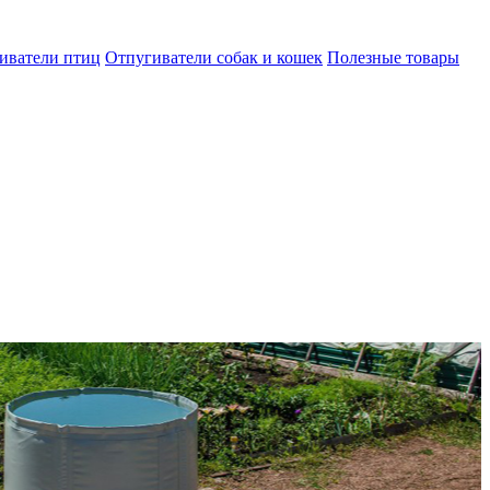
иватели птиц
Отпугиватели собак и кошек
Полезные товары