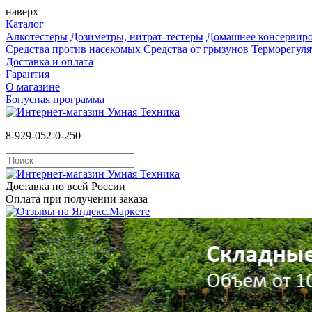
наверх
Каталог
Алкотестеры
Дозиметры, нитрат-тестеры
Домашнее консервир
Средства против насекомых
Cредства от грызунов
Терморегул
Доставка и оплата
Гарантия
О магазине
Бонусная программа
8-929-052-0-250
Доставка по всей России
Оплата при получении заказа