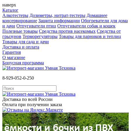
наверх
Каталог
Алкотестеры
Дозиметры, нитрат-тестеры
Домашнее
консервирование
Защита информации
Обогреватели для дома
и дачи
Отпугиватели птиц
Отпугиватели собак и кошек
Полезные товары
Средства против насекомых
Cредства от
грызунов
Терморегуляторы
Товары для парников и теплиц
Товары для сада и дачи
Доставка и оплата
Гарантия
О магазине
Бонусная программа
8-929-052-0-250
Доставка по всей России
Оплата при получении заказа