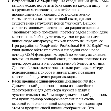
Встроенный GSM-фильтр.
На сегодняшний день GSM-
вышки можно встретить буквально на каждом шагу — и
в крупных мегаполисах, и в небольших
провинциальных городах. Это положительно
сказывается на качестве сотовой связи, однако
существенно затрудняет поиск "жучков". Вышки
являются мощными источниками радиосигналов и
"забивают" эфир помехами, поэтому рядом с ними даже
качественный обнаружитель жучков не распознает
шпионскую аппаратуру, так как просто не "видит" ее.
При разработке "BugHunter Professional BH-02 Rapid" мы
учли данное обстоятельство и снабдили свое новое
детище GSM-фильтром, который до минимума снижает
помехи от вышек сотовой связи, позволяя пользоваться
детектором даже в непосредственной близости от них.
Данное обстоятельство значительно расширяет сферу
использования прибора и значительно повышает
качество обнаружения радиозакладок.
Расширенный динамический диапазон (48 Дб).
Динамический диапазон — одна из важнейших
характеристик для детектора жучков наряду с
чувствительностью. Чем шире динамический диапазон,
тем лучше прибор обнаруживает сигналы очень
высокой или очень низкой мощности, не выходя при
этом за пределы своей шкалы отображения. Это