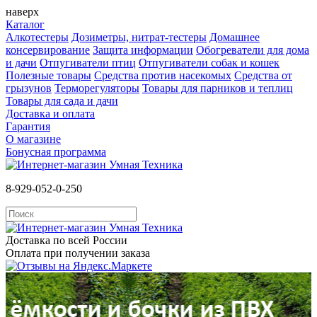
наверх
Каталог
Алкотестеры
Дозиметры, нитрат-тестеры
Домашнее
консервирование
Защита информации
Обогреватели для дома
и дачи
Отпугиватели птиц
Отпугиватели собак и кошек
Полезные товары
Средства против насекомых
Cредства от
грызунов
Терморегуляторы
Товары для парников и теплиц
Товары для сада и дачи
Доставка и оплата
Гарантия
О магазине
Бонусная программа
8-929-052-0-250
Доставка по всей России
Оплата при получении заказа